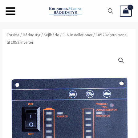
Gå
til
indholdet
1852
Forside
/
Bådudstyr
/
Sejlbåde
/
El & installationer
/ 1852 kontrolpanel
til 1852 inverter
kontrolpanel
til
1852
inverter
antal