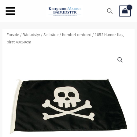
Gå
til
indholdet
1852
Forside
/
Bådudstyr
/
Sejlbåde
/
Komfort ombord
/ 1852 Humør-flag
pirat 40x60cm
Humør-
flag
pirat
40x60cm
antal