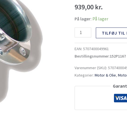
45°
939,00
kr.
antal
På lager:
På lager
TILFØJ TIL
EAN:
5707400049961
Bestillingsnummer:152P1167
Varenummer (SKU):
570740004
Kategorier:
Motor & Olie
,
Motor
Garante