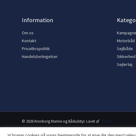
Information
Kategor
Om os
Kampagn
Kontakt
Motorbåd
Privatlivspolitik
Sejlbåde
Handelsbetingelser
Sikkerhed
Sejlertøj
© 2026 Kronborg Marine og Bådudstyr. Lavet af
JIT ApS
Vi bruger cookies på vores hjemmeside for at give dig den mest rele