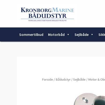
Gå
til
indholdet
Sommertilbud
Motorbåd
Sejlbåde
Sik
Forside
/
Bådudstyr
/
Sejlbåde
/
Motor & Oli