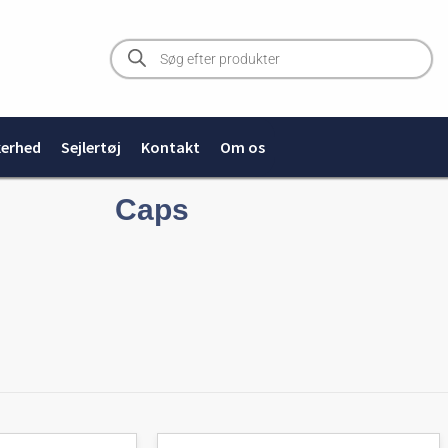
Products
search
kerhed
Sejlertøj
Kontakt
Om os
Caps