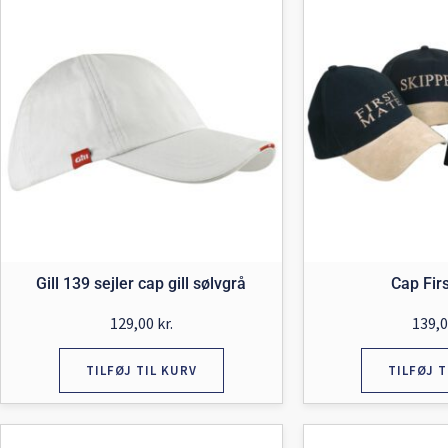
Gill 139 sejler cap gill sølvgrå
Cap Fir
129,00
kr.
139,
TILFØJ TIL KURV
TILFØJ T