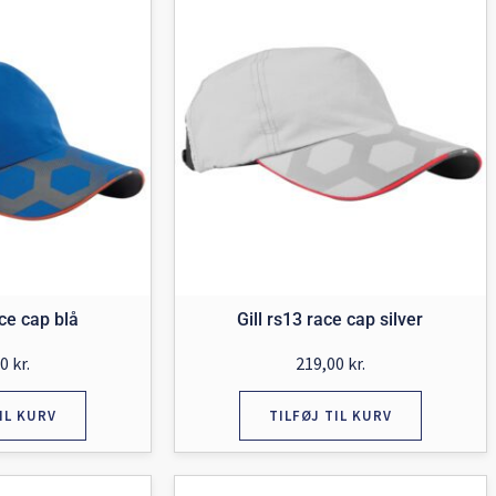
ace cap blå
Gill rs13 race cap silver
00
kr.
219,00
kr.
IL KURV
TILFØJ TIL KURV