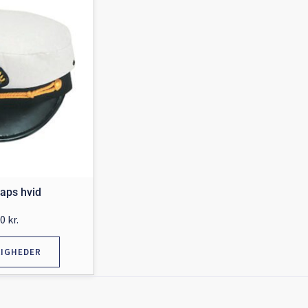
aps hvid
00
kr.
LIGHEDER