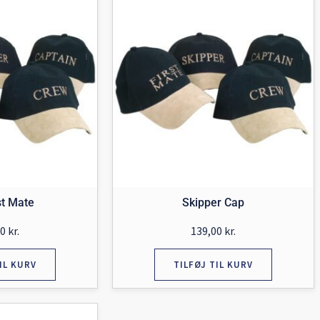
st Mate
Skipper Cap
00
kr.
139,00
kr.
IL KURV
TILFØJ TIL KURV