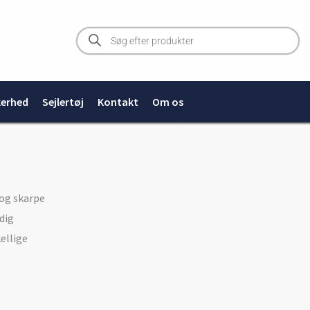
Products
search
kerhed
Sejlertøj
Kontakt
Om os
 og skarpe
 dig
ellige